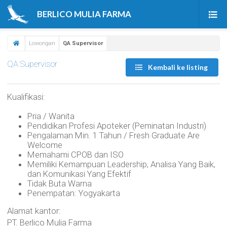
BERLICO MULIA FARMA
Beranda
Lowongan
QA Supervisor
Produk
QA Supervisor
Kembali ke listing
Tentang Kami
Kualifikasi:
Berita & Artikel
Pria / Wanita
Pendidikan Profesi Apoteker (Peminatan Industri)
Karir
Pengalaman Min. 1 Tahun / Fresh Graduate Are
Welcome
Kontak Kami
Memahami CPOB dan ISO
Memiliki Kemampuan Leadership, Analisa Yang Baik,
dan Komunikasi Yang Efektif
Tidak Buta Warna
Penempatan: Yogyakarta
Alamat kantor:
PT. Berlico Mulia Farma