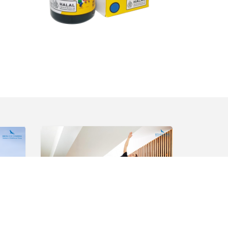
ebab
Pengen Awet Muda? Olahraga
Yuk!