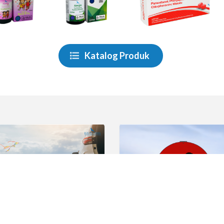
Katalog Produk
 Liburan Sehat Dan Hemat
Hantavirus: Gejala, Peny
Dan Pencegahannya
, 2026 09:18 oleh Berlico Content