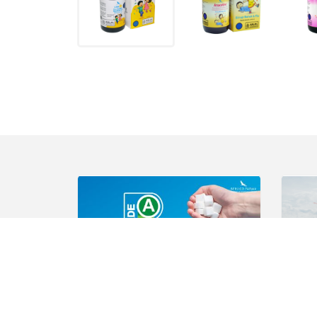
Cegah Konsumsi Gula Berlebih
Tips
Jul 31, 2026 02:54 oleh Berlico Content
Jun 23