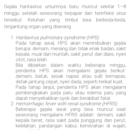
Gejala hantavirus umumnya baru muncul sekitar 1–8
minggu setelah seseorang terpapar dan terinfeksi virus
tersebut. Keluhan yang timbul bisa berbeda-beda,
tergantung organ yang diserang.
Hantavirus pulmonary syndrome (HPS)
Pada tahap awal, HPS akan menimbulkan gejala
berupa: demam, meriang dan tidak enak badan, sakit
kepala, mual dan muntah, sakit perut dan diare, nyeri
otot, rasa lelah.
Bila dibiarkan dalam waktu beberapa minggu,
penderita HPS akan mengalami gejala berikut:
demam, batuk, sesak napas atau sulit bernapas,
detak jantung cepat, nyeri dada, seperti terikat kuat.
Pada tahap lanjut, penderita HPS akan mengalami
pembengkakan pada paru atau edema paru yang
dapat menyebabkan syok dan berakibat fatal.
Hemorrhagic fever with renal syndrome (HFRS)
Beberapa gejala awal yang bisa muncul saat
seseorang mengalami HFRS adalah: demam, sakit
kepala berat, rasa sakit pada punggung dan perut,
kelelahan, pandangan kabur, kemerahan di wajah,